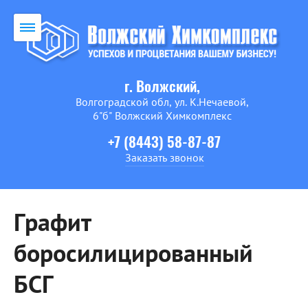
г. Волжский,
Волгоградской обл, ул. К.Нечаевой,
6"б" Волжский Химкомплекс
+7 (8443) 58-87-87
Заказать звонок
Графит
боросилицированный
БСГ