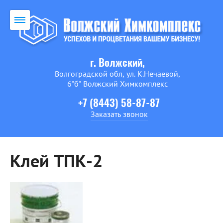
г. Волжский,
Волгоградской обл, ул. К.Нечаевой,
6"б" Волжский Химкомплекс
+7 (8443) 58-87-87
Заказать звонок
Клей ТПК-2