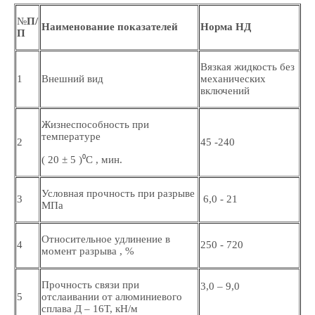
№
П/
Наименование показателей
Норма НД
П
Вязкая жидкость без
1
Внешний вид
механических
включений
Жизнеспособность при
температуре
2
45 -240
( 20 ± 5 )⁰С , мин.
Условная прочность при разрыве
3
6,0 - 21
МПа
Относительное удлинение в
4
250 - 720
момент разрыва , %
Прочность связи при
3,0 – 9,0
5
отслаивании от алюминиевого
сплава Д – 16Т, кН/м