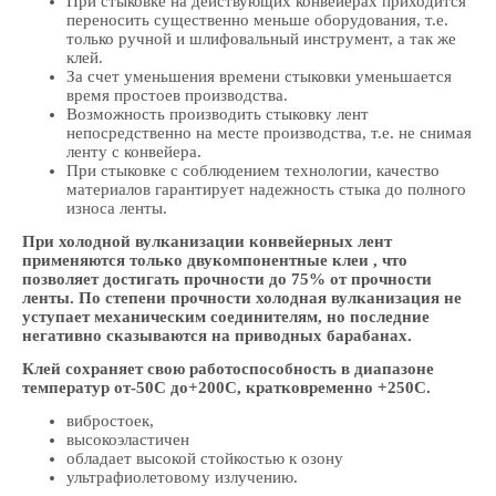
При стыковке на действующих конвейерах приходится
переносить существенно меньше оборудования, т.е.
только ручной и шлифовальный инструмент, а так же
клей.
За счет уменьшения времени стыковки уменьшается
время простоев производства.
Возможность производить стыковку лент
непосредственно на месте производства, т.е. не снимая
ленту с конвейера.
При стыковке с соблюдением технологии, качество
материалов гарантирует надежность стыка до полного
износа ленты.
При холодной вулканизации конвейерных лент
применяются только двукомпонентные клеи , что
позволяет достигать прочности до 75% от прочности
ленты. По степени прочности холодная вулканизация не
уступает механическим соединителям, но последние
негативно сказываются на приводных барабанах.
Клей сохраняет свою работоспособность в диапазоне
температур от-50С до+200С, кратковременно +250С.
вибростоек,
высокоэластичен
обладает высокой стойкостью к озону
ультрафиолетовому излучению.