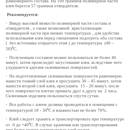
равномерного состава. На 100 граммов полимерной части
клея берется 57 граммов отвердителя.
Рекомендуется:
∙
Ввиду высокой вязкости полимерной части состава и
отвердителя , а также возможной кристаллизации
полимерной части при низких температурах , для удобства
использования клея перед смешением подогреть оба состава
( без источника открытого огня ) до температуры (40 –
50)⁰С.
∙
Полученным составом можно пользоваться не более 40
минут, затем происходит загустевание клея, вследствие чего
ухудшается адгезия склеиваемых поверхностей.
∙
На подготовленные склеиваемые поверхности равномерно
нанести тонкий слой клея и просушить 30 – 45 минут, затем
нанести второй слой клея, просушить 15 - 20 минут, после
чего поверхности плотно прижать друг к другу на 2 часа.
Склеенным изделием пользоваться спустя сутки.
∙
Все работы с клеем должны проводиться в помещении с
температурой 18 - 30⁰С и влажностью не более 70%.
∙
Клей следует хранить и транспортировать при температуре
от 0 до +40⁰С. В случае хранения или транспортирования
при более низких температурах клей может