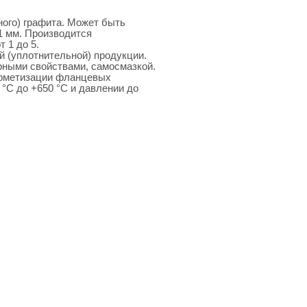
ного) графита. Может быть
 мм. Производится
 1 до 5.
й (уплотнительной) продукции.
рными свойствами, самосмазкой.
ерметизации фланцевых
°С до +650 °С и давлении до