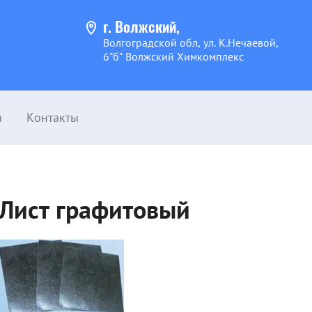
г. Волжский,
Волгоградской обл, ул. К.Нечаевой,
6"б" Волжский Химкомплекс
а
Контакты
Лист графитовый