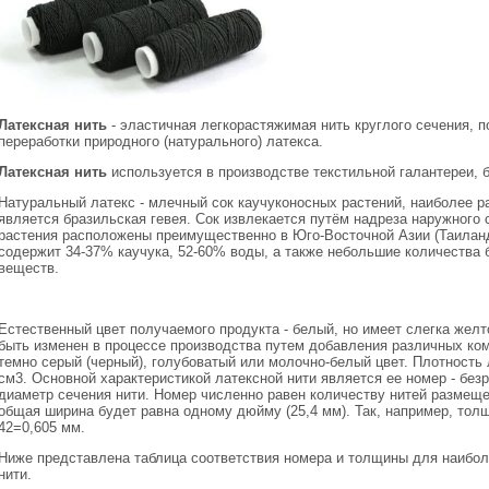
Латексная нить
- эластичная легкорастяжимая нить круглого сечения, 
переработки природного (натурального) латекса.
Латексная нить
используется в производстве текстильной галантереи, б
Натуральный латекс - млечный сок каучуконосных растений, наиболее р
является бразильская гевея. Сок извлекается путём надреза наружного 
растения расположены преимущественно в Юго-Восточной Азии (Таиланд
содержит 34-37% каучука, 52-60% воды, а также небольшие количества 
веществ.
Естественный цвет получаемого продукта - белый, но имеет слегка желт
быть изменен в процессе производства путем добавления различных ком
темно серый (черный), голубоватый или молочно-белый цвет. Плотность л
см3. Основной характеристикой латексной нити является ее номер - бе
диаметр сечения нити. Номер численно равен количеству нитей размещен
общая ширина будет равна одному дюйму (25,4 мм). Так, например, толщ
42=0,605 мм.
Ниже представлена таблица соответствия номера и толщины для наибо
нити.