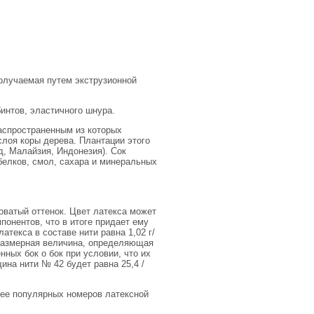
получаемая путем экструзионной
интов, эластичного шнура.
аспространенным из которых
слоя коры дерева. Плантации этого
, Малайзия, Индонезия). Сок
белков, смол, сахара и минеральных
оватый оттенок. Цвет латекса может
понентов, что в итоге придает ему
атекса в составе нити равна 1,02 г/
зразмерная величина, определяющая
ных бок о бок при условии, что их
ина нити № 42 будет равна 25,4 /
лее популярных номеров латексной