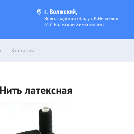
г. Волжский,
Волгоградской обл, ул. К.Нечаевой,
6"б" Волжский Химкомплекс
а
Контакты
Нить латексная