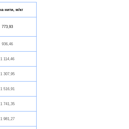
а нити, м/кг
3,93
936,46
1 114,46
1 307,95
1 516,91
1 741,35
1 981,27